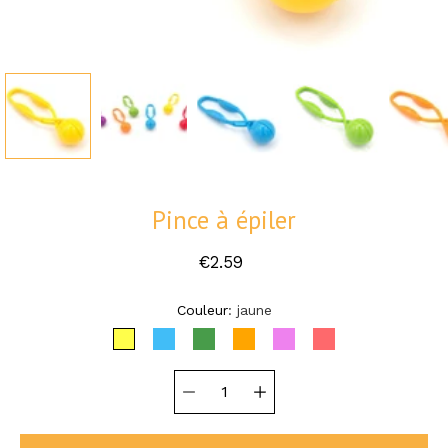
Pince à épiler
€2.59
Sélectionnez une variante
Couleur
jaune
JAUNE
BLEU
VERT
ORANGE
VIOLET
ROUGE
Sélecteur de
quantité