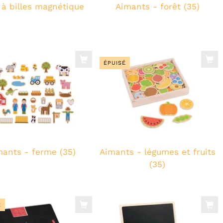
 à billes magnétique
Aimants - forêt (35)
ÉPUISÉ
mants - ferme (35)
Aimants - légumes et fruits
(35)
É