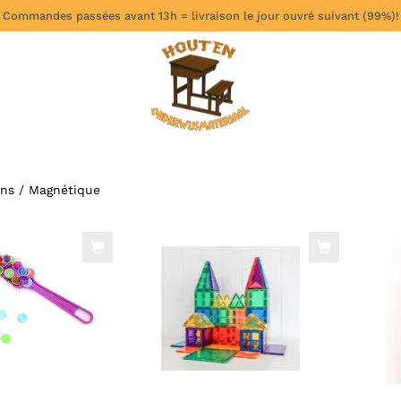
 Commandes passées avant 13h = livraison le jour ouvré suivant (99%)!
ons
/
Magnétique