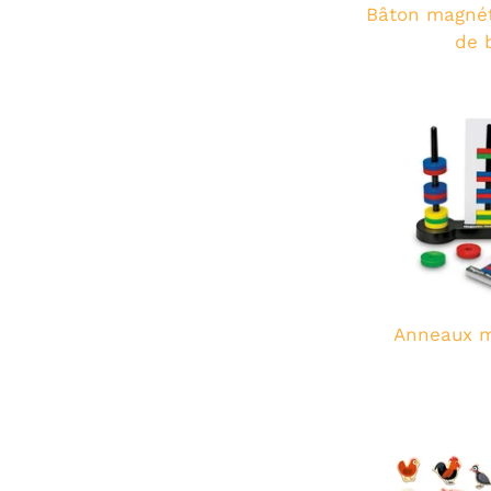
Bâton magnét
de 
Anneaux m