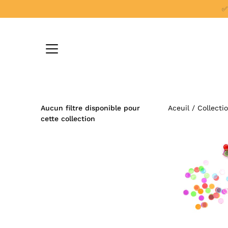
Aller
✅
au
contenu
Aucun filtre disponible pour
Aceuil
/
Collecti
cette collection