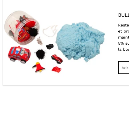
BUL
Reste
et pr
maint
5% s
la bo
Cher