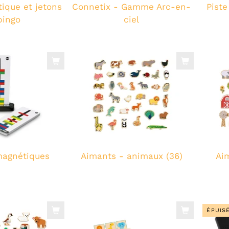
ique et jetons
Connetix - Gamme Arc-en-
Piste
bingo
ciel
agnétiques
Aimants - animaux (36)
Ai
ÉPUIS