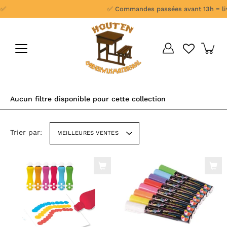
Aller
✅ Commandes passées avant 13h = livrais
au
contenu
Aucun filtre disponible pour cette collection
Trier par:
MEILLEURES VENTES