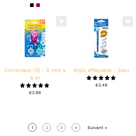
Correcteur (3) - 5 mm x
Stylo effaçable - bleu
6 m
5.0
€3.49
5.0
€3.99
1
2
3
4
Suivant »