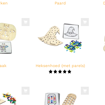
rken
Paard
aak
Heksenhoed (met parels)
5.0