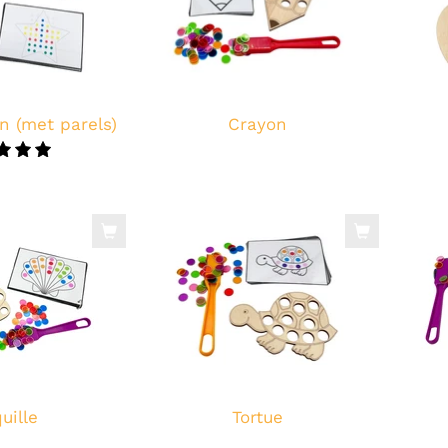
n (met parels)
Crayon
5.0
uille
Tortue