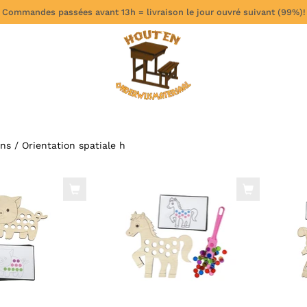
 Commandes passées avant 13h = livraison le jour ouvré suivant (99%)!
ons
/
Orientation spatiale h