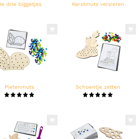
De drie biggetjes
Kerstmuts versieren
Pietenmuts
Schoentje zetten
5.0
5.0