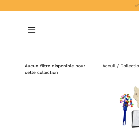
Aller
✅
au
contenu
Aucun filtre disponible pour
Aceuil
/
Collecti
cette collection