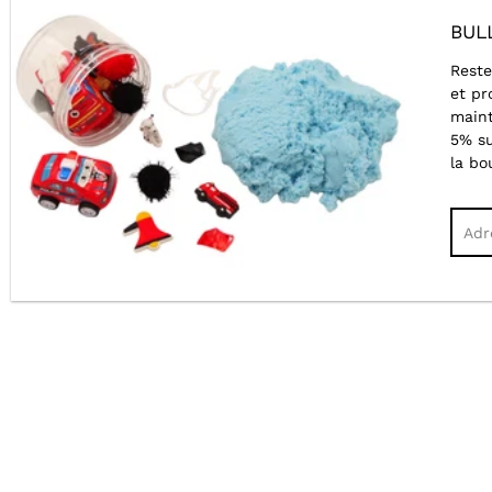
BUL
Reste
et pr
maint
5% s
la bo
Cher