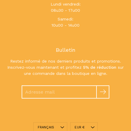
Lundi vendredi:
08u30 - 17u00
Samedi:
10u00 - 14u00
Bulletin
Restez informé de nos derniers produits et promotions.
Inscrivez-vous maintenant et profitez
5% de réduction
sur
une commande dans la boutique en ligne.
Chercher
Langue
Devise
FRANÇAIS
EUR €