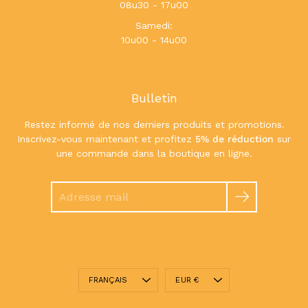
08u30 - 17u00
Samedi:
10u00 - 14u00
Bulletin
Restez informé de nos derniers produits et promotions.
Inscrivez-vous maintenant et profitez
5% de réduction
sur
une commande dans la boutique en ligne.
Chercher
Langue
Devise
FRANÇAIS
EUR €