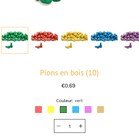
Pions en bois (10)
€0.69
Sélectionnez une variante
Couleur
vert
ROUGE
JAUNE
VERT
BLEU
VIOLET
NATUREL
Sélecteur de
quantité