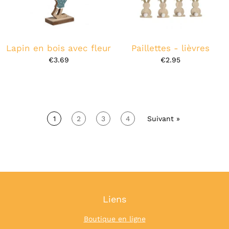
Lapin en bois avec fleur
Paillettes - lièvres
€3.69
€2.95
1
2
3
4
Suivant »
Liens
Boutique en ligne