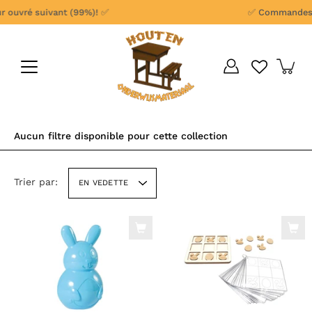
Aller
uvré suivant (99%)! ✅
✅ Commandes passé
au
contenu
Aucun filtre disponible pour cette collection
Trier par:
EN VEDETTE