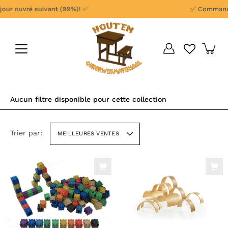
Aller
 ouvré suivant (99%)! ✅
✅ Commandes pas
au
contenu
Aucun filtre disponible pour cette collection
Trier par:
MEILLEURES VENTES