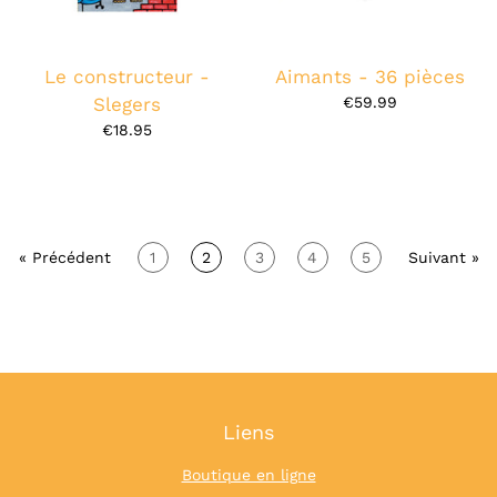
Le constructeur -
Aimants - 36 pièces
Slegers
€59.99
€18.95
« Précédent
1
2
3
4
5
Suivant »
Liens
Boutique en ligne