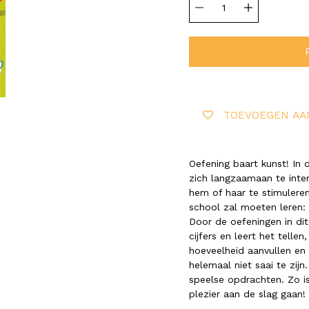
selector
TOEVOEGEN AA
Oefening baart kunst! In 
zich langzaamaan te inte
hem of haar te stimulere
school zal moeten leren:
Door de oefeningen in di
cijfers en leert het telle
hoeveelheid aanvullen en 
helemaal niet saai te zij
speelse opdrachten. Zo i
plezier aan de slag gaan!