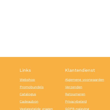
Links
Klantendienst
Webshop
Algemene voorwaarden
Promobundels
Verzenden
Catalogus
Retourneren
Cadeaubon
Privacybeleid
Veelgestelde vragen
GDPR-naleving