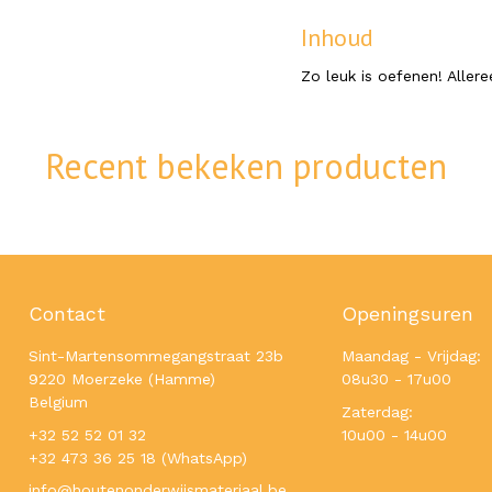
Inhoud
Zo leuk is oefenen! Alleree
Recent bekeken producten
Contact
Openingsuren
Sint-Martensommegangstraat 23b
Maandag - Vrijdag:
9220 Moerzeke (Hamme)
08u30 - 17u00
Belgium
Zaterdag:
+32 52 52 01 32
10u00 - 14u00
+32 473 36 25 18 (WhatsApp)
info@houtenonderwijsmateriaal.be