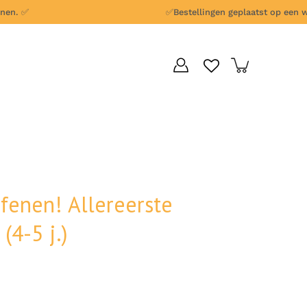
n.
✅
✅
Bestellingen geplaatst op een wer
efenen! Allereerste
(4-5 j.)