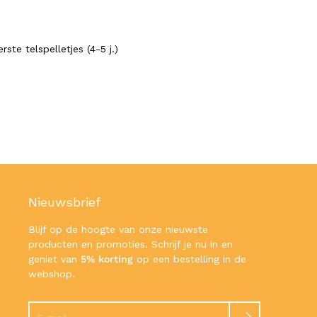
rste telspelletjes (4-5 j.)
Nieuwsbrief
Blijf op de hoogte van onze nieuwste
producten en promoties. Schrijf je nu in en
geniet van
5% korting
op een bestelling in de
webshop.
Zoeken