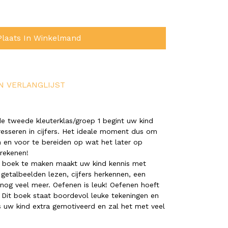
Plaats In Winkelmand
N VERLANGLIJST
de tweede kleuterklas/groep 1 begint uw kind
resseren in cijfers. Het ideale moment dus om
n en voor te bereiden op wat het later op
 rekenen!
t boek te maken maakt uw kind kennis met
n, getalbeelden lezen, cijfers herkennen, een
nog veel meer. Oefenen is leuk! Oefenen hoeft
n. Dit boek staat boordevol leuke tekeningen en
s uw kind extra gemotiveerd en zal het met veel