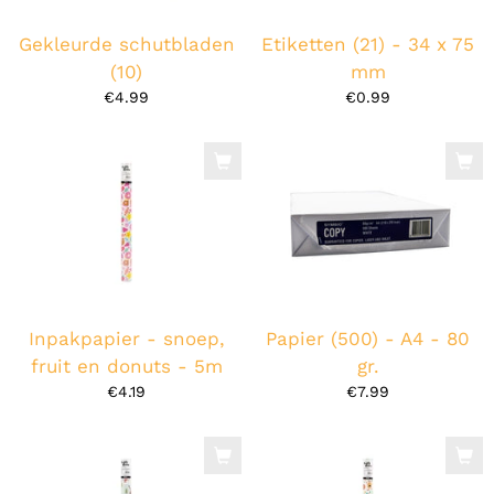
Gekleurde schutbladen
Etiketten (21) - 34 x 75
(10)
mm
€4.99
€0.99
Inpakpapier - snoep,
Papier (500) - A4 - 80
fruit en donuts - 5m
gr.
€4.19
€7.99