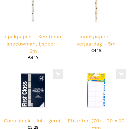
Inpakpapier - Kerstman,
Inpakpapier -
sneeuwman, ijsbeer -
verjaardag - 5m
5m
€4.19
€4.19
Cursusblok - A4 - geruit
Etiketten (70) - 20 x 32
€2.29
mm