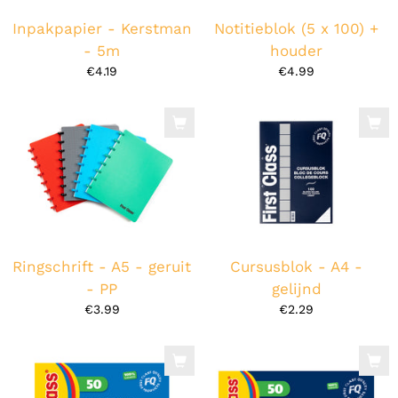
Inpakpapier - Kerstman
Notitieblok (5 x 100) +
- 5m
houder
€4.19
€4.99
Ringschrift - A5 - geruit
Cursusblok - A4 -
- PP
gelijnd
€3.99
€2.29