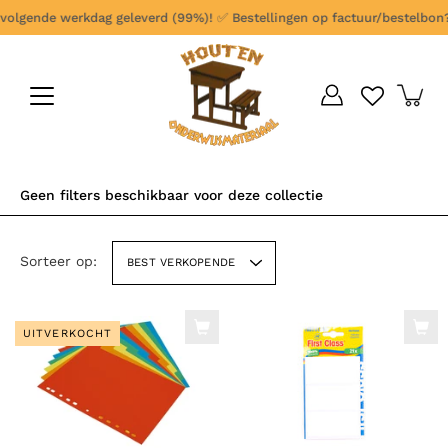
Ga
olgende werkdag geleverd (99%)!
✅
Bestellingen op factuur/bestelbon? Sel
verder
naar
content
Geen filters beschikbaar voor deze collectie
Sorteer op:
BEST VERKOPENDE
UITVERKOCHT