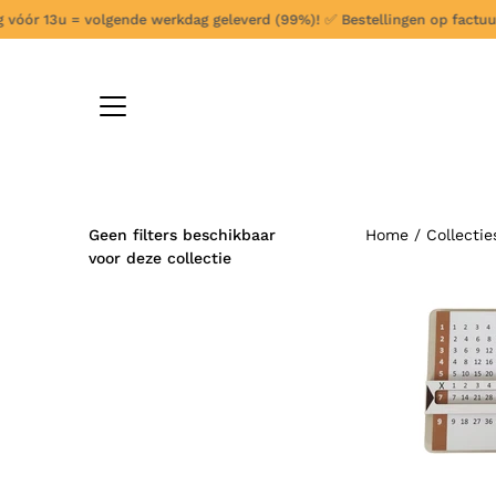
Ga
ór 13u = volgende werkdag geleverd (99%)!
✅
Bestellingen op factuur/best
verder
naar
content
Geen filters beschikbaar
Home
/
Collectie
voor deze collectie