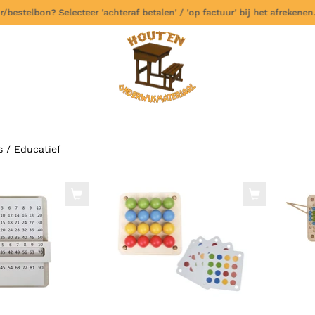
elbon? Selecteer 'achteraf betalen' / 'op factuur' bij het afrekenen.
✅
s
/
Educatief