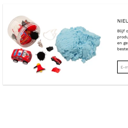
NIE
Blijf
produ
en ge
beste
Zoek