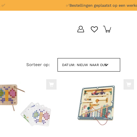
✅
Bestellingen geplaatst op een werkdag 
Sorteer op:
DATUM: NIEUW NAAR OUD