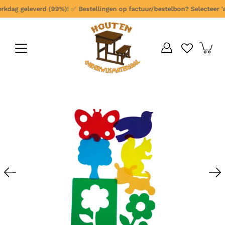
Ga
kdag geleverd (99%)!
✅
Bestellingen op factuur/bestelbon? Selecteer 'ach
verder
naar
content
Open
afbeelding
lightbox