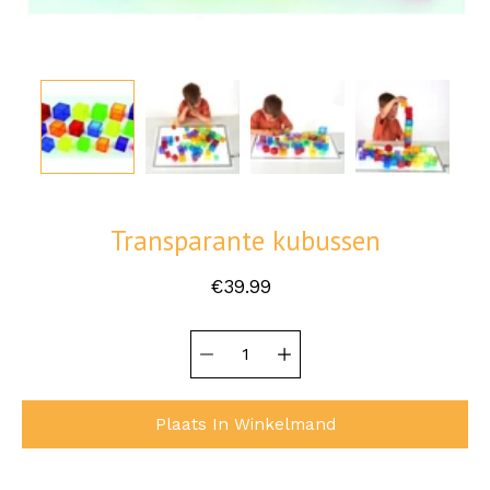
Transparante kubussen
€39.99
Hoeveelheid
Selecteer
selector
variant
Plaats In Winkelmand