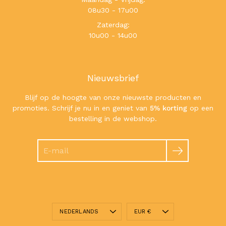
08u30 - 17u00
Zaterdag:
10u00 - 14u00
Nieuwsbrief
Blijf op de hoogte van onze nieuwste producten en
promoties. Schrijf je nu in en geniet van
5% korting
op een
bestelling in de webshop.
Zoeken
Taal
Valuta
NEDERLANDS
EUR €