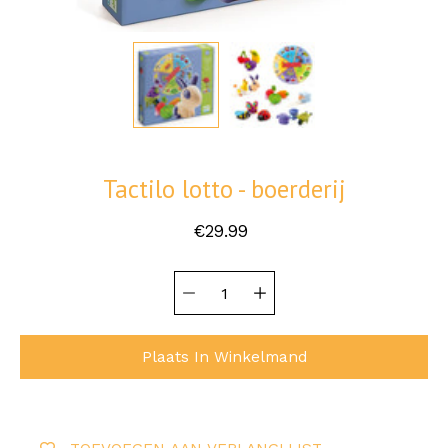
Tactilo lotto - boerderij
€29.99
Hoeveelheid
Selecteer
selector
variant
Plaats In Winkelmand