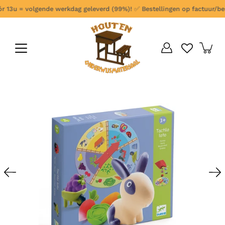
Ga
 13u = volgende werkdag geleverd (99%)!
✅
Bestellingen op factuur/beste
verder
naar
content
Open
afbeelding
lightbox