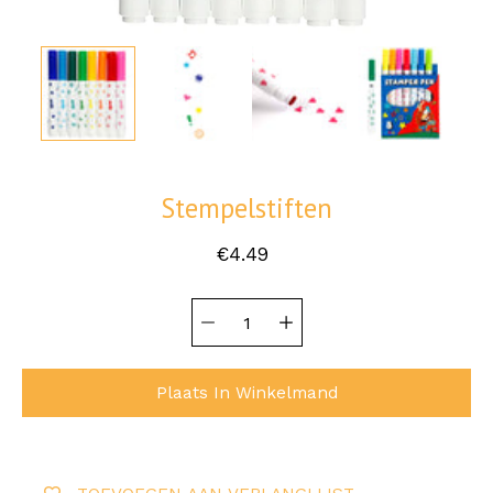
Stempelstiften
€4.49
Hoeveelheid
Selecteer
selector
variant
Plaats In Winkelmand