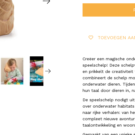
TOEVOEGEN AA
Creëer een magische onde
speelschelp! Deze schelpv
en prikkelt de creativitei
combineert de schelp moe
onderwater dieren. Tijde
hun taal door dieren in, 
De speelschelp nodigt ui
over onderwater habitats 
naar rijke verhalen: van 
compleet nieuwe avonture
taalontwikkeling en woor
Gemaakt van een unieke st