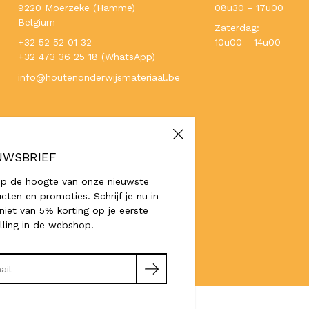
9220 Moerzeke (Hamme)
08u30 - 17u00
Belgium
Zaterdag:
+32 52 52 01 32
10u00 - 14u00
+32 473 36 25 18 (WhatsApp)
info@houtenonderwijsmateriaal.be
UWSBRIEF
 op de hoogte van onze nieuwste
cten en promoties. Schrijf je nu in
niet van 5% korting op je eerste
lling in de webshop.
en