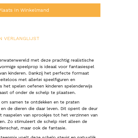
Plaats In Winkelmand
N VERLANGLIJST
rwaterwereld met deze prachtig realistische
ormige speelprop is ideaal voor fantasiespel
t van kinderen. Dankzij het perfecte formaat
iteloos met allerlei speelfiguren en
ns het spelen oefenen kinderen spelenderwijs
naast of onder de schelp te plaatsen.
t om samen te ontdekken en te praten
en de dieren die daar leven. Dit opent de deur
het naspelen van sprookjes tot het verzinnen van
n. Zo stimuleert de schelp niet alleen de
denschat, maar ook de fantasie.
eenmix voelt deze schelp stevig en natuurlijk