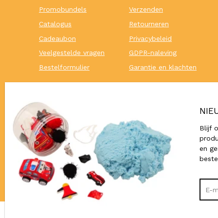
Promobundels
Verzenden
Catalogus
Retourneren
Cadeaubon
Privacybeleid
Veelgestelde vragen
GDPR-naleving
Bestelformulier
Garantie en klachten
NIE
Blijf
produ
en ge
beste
© 2026,
Houten Onderwijsmateriaal
Westerlinck - Van Driessche BV - BE0784.313.987
Zoek