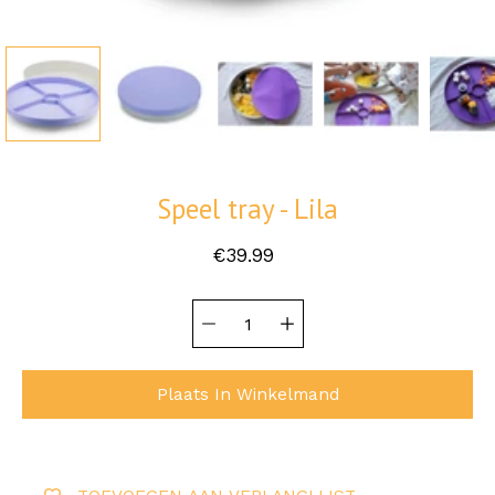
Speel tray - Lila
€39.99
Hoeveelheid
Selecteer
selector
variant
Plaats In Winkelmand