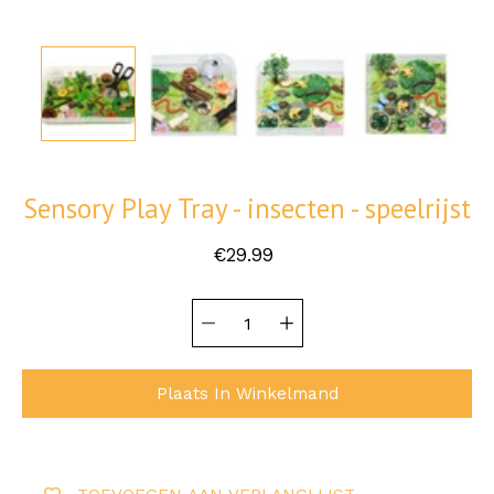
Sensory Play Tray - insecten - speelrijst
€29.99
Hoeveelheid
Selecteer
selector
variant
Plaats In Winkelmand