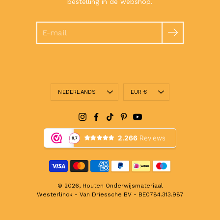
bestelling in de webshop.
Zoeken
Taal
Valuta
NEDERLANDS
EUR €
© 2026,
Houten Onderwijsmateriaal
Westerlinck - Van Driessche BV - BE0784.313.987