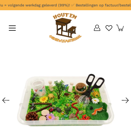
Ga
 = volgende werkdag geleverd (99%)!
✅
Bestellingen op factuur/bestelbon
verder
naar
content
Open
afbeelding
lightbox