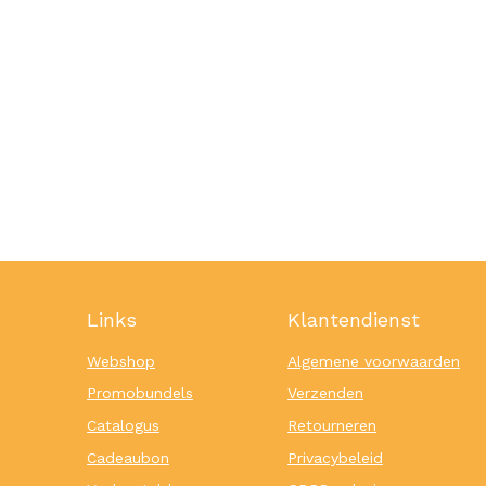
Links
Klantendienst
Webshop
Algemene voorwaarden
Promobundels
Verzenden
Catalogus
Retourneren
Cadeaubon
Privacybeleid