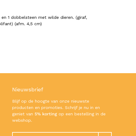
 en 1 dobbelsteen met wilde dieren. (giraf,
olifant) (afm. 4,5 cm)
Nieuwsbrief
Blijf op de hoogte van onze nieuwste
producten en promoties. Schrijf je nu in en
geniet van
5% korting
op een bestelling in de
webshop.
Zoeken