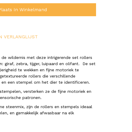
Plaats In Winkelmand
N VERLANGLIJST
e wildernis met deze intrigerende set rollers
: giraf, zebra, tijger, luipaard en olifant. De set
erigheid te wekken en fijne motoriek te
getextureerde rollers die verschillende
 en een stempel om het dier te identificeren.
n stempelen, versterken ze de fijne motoriek en
sensorische patronen.
 steenmix, zijn de rollers en stempels ideaal
elen, en gemakkelijk afwasbaar na elk