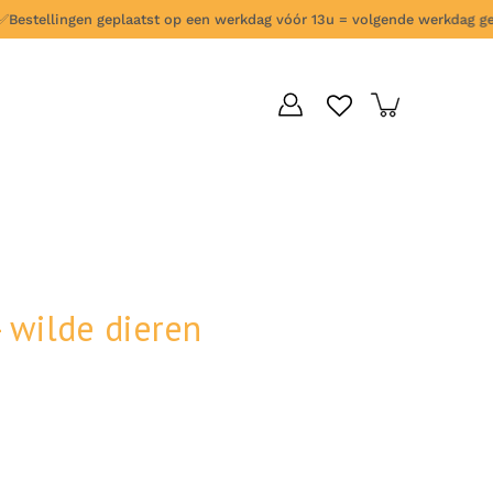
stellingen geplaatst op een werkdag vóór 13u = volgende werkdag gelev
- wilde dieren