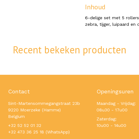
Inhoud
6-delige set met 5 rollers
zebra, tijger, luipaard en 
Recent bekeken producten
Contact
Openingsuren
Sint-Martensommegangstraat 23b
Maandag - Vrijdag:
9220 Moerzeke (Hamme)
08u30 - 17u00
Belgium
Zaterdag:
+32 52 52 01 32
10u00 - 14u00
+32 473 36 25 18 (WhatsApp)