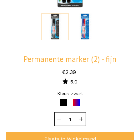
Permanente marker (2) - fijn
€2.39
5.0
Selecteer
Kleur
zwart
variant
ZWART
ROOD/BLAUW
Hoeveelheid
selector
Plaats In Winkelmand