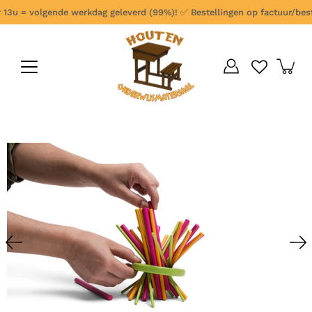
Ga
13u = volgende werkdag geleverd (99%)!
✅
Bestellingen op factuur/bestel
verder
naar
content
Open
afbeelding
lightbox