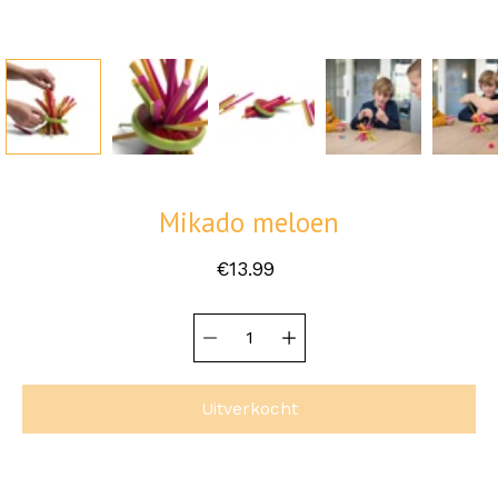
Mikado meloen
€13.99
Hoeveelheid
Selecteer
selector
variant
Uitverkocht