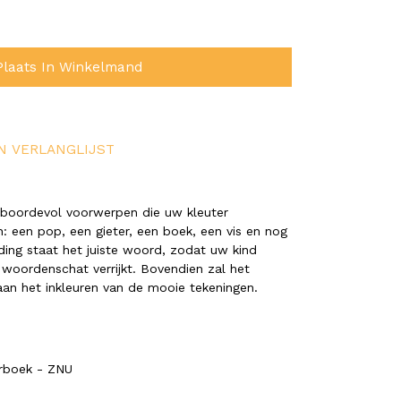
Plaats In Winkelmand
N VERLANGLIJST
t boordevol voorwerpen die uw kleuter
n: een pop, een gieter, een boek, een vis en nog
lding staat het juiste woord, zodat uw kind
r woordenschat verrijkt. Bovendien zal het
aan het inkleuren van de mooie tekeningen.
urboek - ZNU