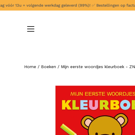
Ga
 vóór 13u = volgende werkdag geleverd (99%)!
✅
Bestellingen op factuur/
verder
naar
content
Home
/
Boeken
/
Mijn eerste woordjes kleurboek - Z
Open
afbeelding
lightbox