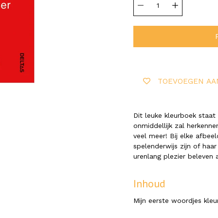
selector
TOEVOEGEN AA
Dit leuke kleurboek staa
onmiddellijk zal herkenne
veel meer! Bij elke afbee
spelenderwijs zijn of haa
urenlang plezier beleven 
Inhoud
Mijn eerste woordjes kle