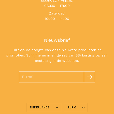
Maandag - Vrijdag:
08u30 - 17u00
Zaterdag:
10u00 - 14u00
Nieuwsbrief
Blijf op de hoogte van onze nieuwste producten en
promoties. Schrijf je nu in en geniet van
5% korting
op een
bestelling in de webshop.
Zoeken
Taal
Valuta
NEDERLANDS
EUR €