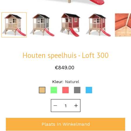
Houten speelhuis - Loft 300
€849.00
Selecteer variant
Kleur
Naturel
NATUREL
GROEN
ROOD
GRIJS
BLAUW
Hoeveelheid
selector
Plaats In Winkelmand