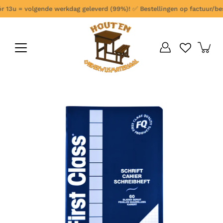
Ga
r 13u = volgende werkdag geleverd (99%)!
✅
Bestellingen op factuur/beste
verder
naar
content
Open
afbeelding
lightbox