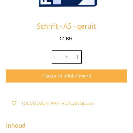
Schrift - A5 - geruit
€1.69
Hoeveelheid
Selecteer
selector
variant
Plaats In Winkelmand
TOEVOEGEN AAN VERLANGLIJST
Inhoud