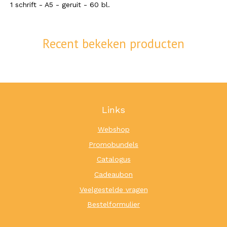
1 schrift - A5 - geruit - 60 bl.
Recent bekeken producten
Links
Webshop
Promobundels
Catalogus
Cadeaubon
Veelgestelde vragen
Bestelformulier