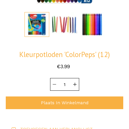
Kleurpotloden 'ColorPeps' (12)
€3.99
Hoeveelheid
Selecteer
selector
variant
Plaats In Winkelmand