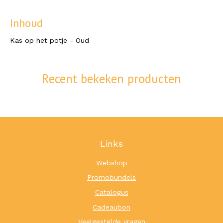
Inhoud
Kas op het potje - Oud
Recent bekeken producten
Links
Webshop
Promobundels
Catalogus
Cadeaubon
Veelgestelde vragen