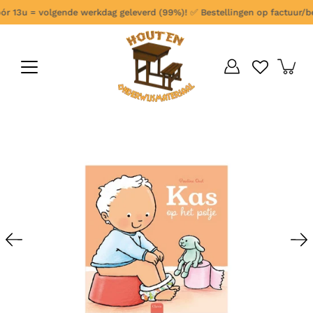
Ga
r 13u = volgende werkdag geleverd (99%)!
✅
Bestellingen op factuur/best
verder
naar
content
Open
afbeelding
lightbox