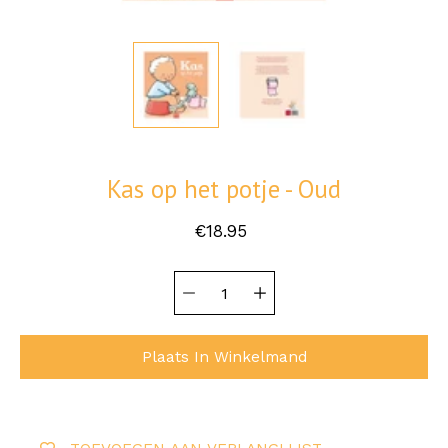
Kas op het potje - Oud
€18.95
Hoeveelheid
Selecteer
selector
variant
Plaats In Winkelmand