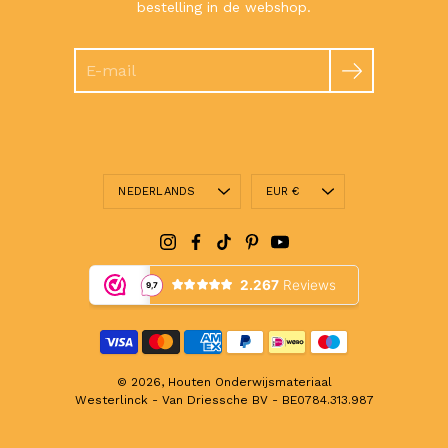
bestelling in de webshop.
Zoeken
Taal
Valuta
NEDERLANDS
EUR €
© 2026,
Houten Onderwijsmateriaal
Westerlinck - Van Driessche BV - BE0784.313.987