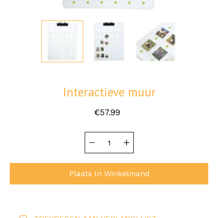
Interactieve muur
€57.99
Hoeveelheid
Selecteer
selector
variant
Plaats In Winkelmand