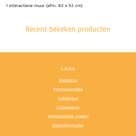
1 interactieve muur (afm. 63 x 53 cm)
Recent bekeken producten
Links
Webshop
Promobundels
Catalogus
Cadeaubon
Veelgestelde vragen
Bestelformulier