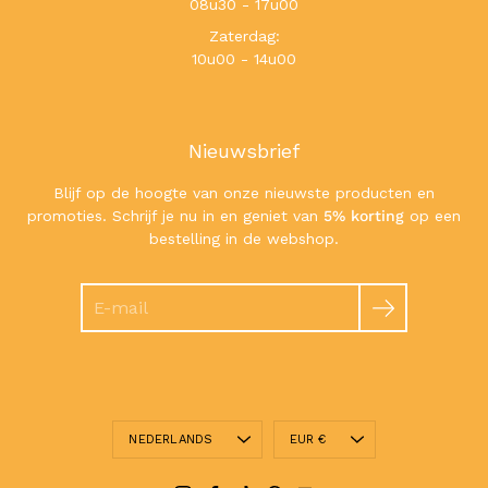
08u30 - 17u00
Zaterdag:
10u00 - 14u00
Nieuwsbrief
Blijf op de hoogte van onze nieuwste producten en
promoties. Schrijf je nu in en geniet van
5% korting
op een
bestelling in de webshop.
Zoeken
Taal
Valuta
NEDERLANDS
EUR €