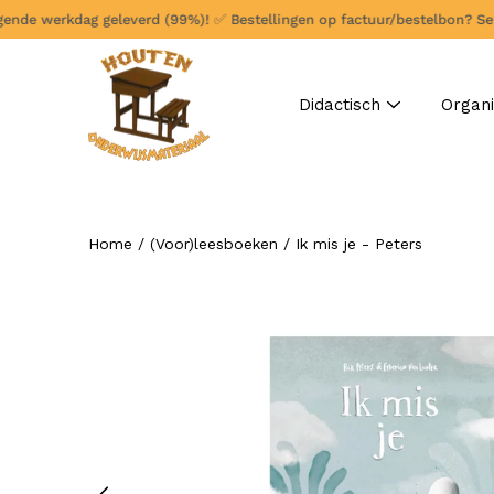
Ga
nde werkdag geleverd (99%)!
✅
Bestellingen op factuur/bestelbon? Selecte
verder
naar
content
Didactisch
Organi
Home
/
(Voor)leesboeken
/
Ik mis je - Peters
Zoeken
Open
afbeelding
lightbox