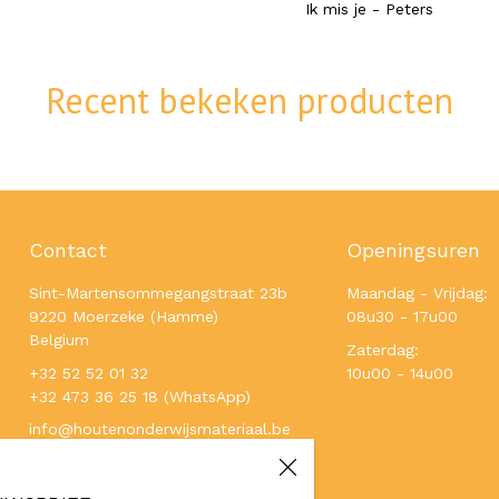
Ik mis je - Peters
Recent bekeken producten
Contact
Openingsuren
Sint-Martensommegangstraat 23b
Maandag - Vrijdag:
9220 Moerzeke (Hamme)
08u30 - 17u00
Belgium
Zaterdag:
+32 52 52 01 32
10u00 - 14u00
+32 473 36 25 18 (WhatsApp)
info@houtenonderwijsmateriaal.be