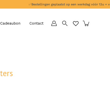
✅
Bestellingen geplaatst op een werkdag vóór 13u = vol
Cadeaubon
Contact
eters