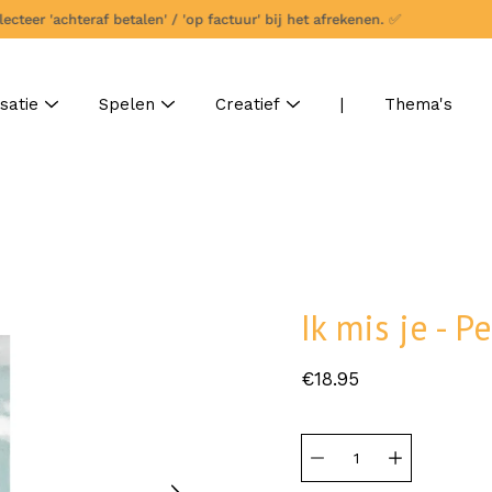
er 'achteraf betalen' / 'op factuur' bij het afrekenen.
✅
satie
Spelen
Creatief
|
Thema's
Ik mis je - P
€18.95
Selecteer
variant
Hoeveelheid
selector