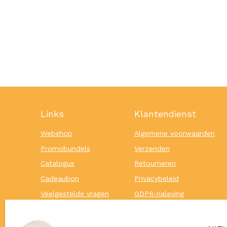
Links
Klantendienst
Webshop
Algemene voorwaarden
Promobundels
Verzenden
Catalogus
Retourneren
Cadeaubon
Privacybeleid
Veelgestelde vragen
GDPR-naleving
Bestelformulier
Garantie en klachten