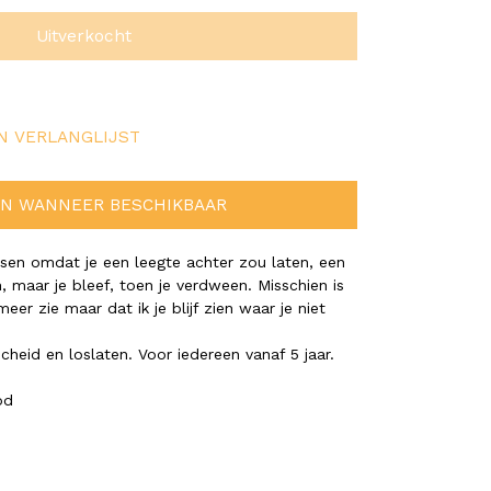
Uitverkocht
N VERLANGLIJST
N WANNEER BESCHIKBAAR
issen omdat je een leegte achter zou laten, een
, maar je bleef, toen je verdween. Misschien is
meer zie maar dat ik je blijf zien waar je niet
heid en loslaten. Voor iedereen vanaf 5 jaar.
od