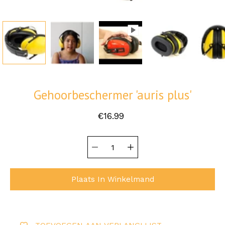
Gehoorbeschermer 'auris plus'
€16.99
Hoeveelheid
Selecteer
selector
variant
Plaats In Winkelmand