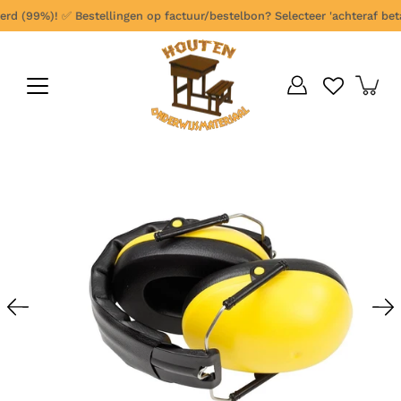
Ga
rd (99%)!
✅
Bestellingen op factuur/bestelbon? Selecteer 'achteraf betale
verder
naar
content
Open
afbeelding
lightbox