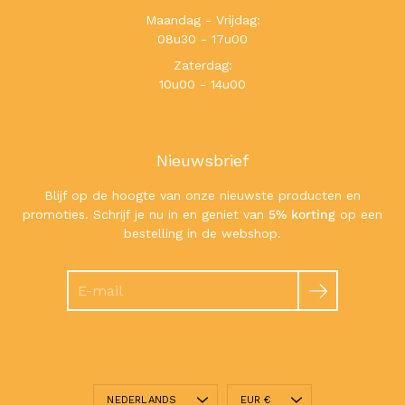
Maandag - Vrijdag:
08u30 - 17u00
Zaterdag:
10u00 - 14u00
Nieuwsbrief
Blijf op de hoogte van onze nieuwste producten en
promoties. Schrijf je nu in en geniet van
5% korting
op een
bestelling in de webshop.
Zoeken
Taal
Valuta
NEDERLANDS
EUR €