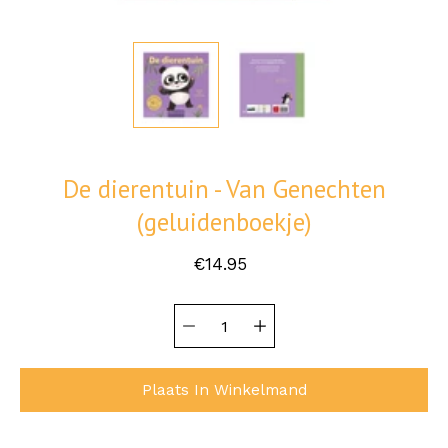
De dierentuin - Van Genechten
(geluidenboekje)
€14.95
Hoeveelheid
Selecteer
selector
variant
Plaats In Winkelmand