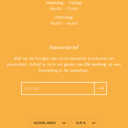
Maandag - Vrijdag:
08u30 - 17u00
Zaterdag:
10u00 - 14u00
Nieuwsbrief
Blijf op de hoogte van onze nieuwste producten en
promoties. Schrijf je nu in en geniet van
5% korting
op een
bestelling in de webshop.
Zoeken
Taal
Valuta
NEDERLANDS
EUR €