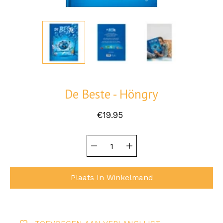
De Beste - Höngry
€19.95
Hoeveelheid
Selecteer
selector
variant
Plaats In Winkelmand