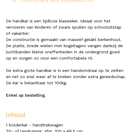
TOEVOEGEN AAN VERLANGLIJST
De handkar is een tijdloze klassieker. Ideaal voor het
vervoeren van kinderen of zware spullen op schooluitstap
of vakantie!
De constructie is gemaakt van massief gelakt berkenhout.
De platte, brede wielen met kogellagers vangen dankzij de
luchtbanden kleine oneffenheden in de ondergrond goed
op en zorgen zo voor een comfortabele rit.
De extra grote handkar is in een handomdraai op te zetten
en net zo snel weer af te breken zonder extra gereedschap.
De kar is belastbaar tot 100kg.
Enkel op bestelling.
Inhoud
1 bolderkar - handtrekwagen
Zit- of laadruimte: afm. 100 x 49,5 cm