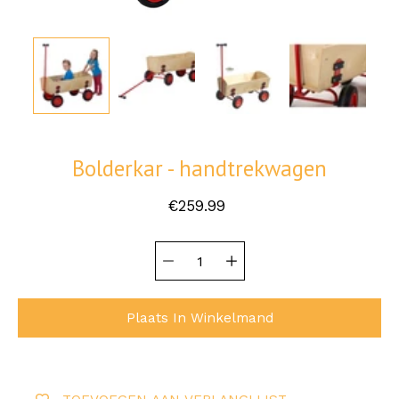
Bolderkar - handtrekwagen
€259.99
Hoeveelheid
Selecteer
selector
variant
Plaats In Winkelmand