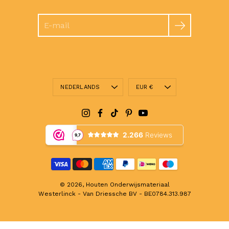
Zoeken
Taal
Valuta
NEDERLANDS
EUR €
© 2026,
Houten Onderwijsmateriaal
Westerlinck - Van Driessche BV - BE0784.313.987