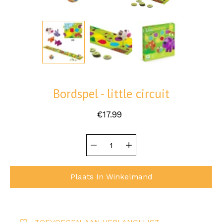
Bordspel - little circuit
€17.99
Hoeveelheid
Selecteer
selector
variant
Plaats In Winkelmand